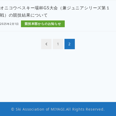
オニコウベスキー場杯GS大会（兼ジュニアシリーズ第１
戦）の競技結果について
競技本部からのお知らせ
2025年2月1日
投
1
2
稿
ナ
ビ
ゲ
ー
シ
ョ
© Ski Association of MIYAGI.All Rights Reserved.
ン